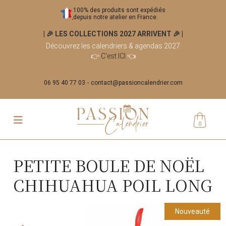
100% des produits sont expédiés
depuis notre atelier en France.
| 🎉 LES COLLECTIONS 2027 ARRIVENT 🎉
|
Découvrez les calendriers & agendas 2027
👉
C'est ICI
👈
06 95 40 77 03
contact@passioncalendrier.com
0
PETITE BOULE DE NOËL
CHIHUAHUA POIL LONG
Nouveauté