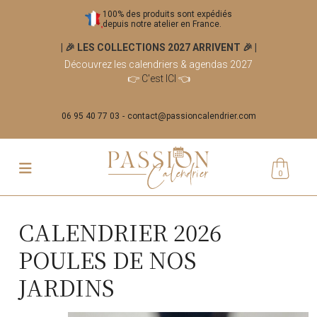
100% des produits sont expédiés
depuis notre atelier en France.
| 🎉 LES COLLECTIONS 2027 ARRIVENT 🎉
|
Découvrez les calendriers & agendas 2027
👉
C'est ICI
👈
06 95 40 77 03
contact@passioncalendrier.com
0
CALENDRIER 2026
POULES DE NOS
JARDINS