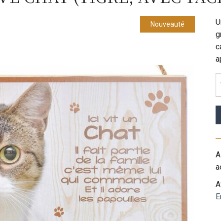
U
Nouveauté
g
c
a
A
a
A
E