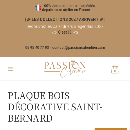
100% des produits sont expédiés
depuis notre atelier en France.
| 🎉 LES COLLECTIONS 2027 ARRIVENT 🎉
|
Découvrez les calendriers & agendas 2027
👉
C'est ICI
👈
06 95 40 77 03
contact@passioncalendrier.com
0
PLAQUE BOIS
DÉCORATIVE SAINT-
BERNARD