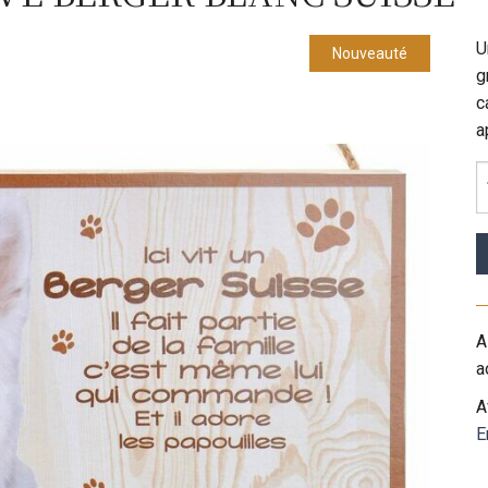
U
Nouveauté
g
c
a
A
a
A
E