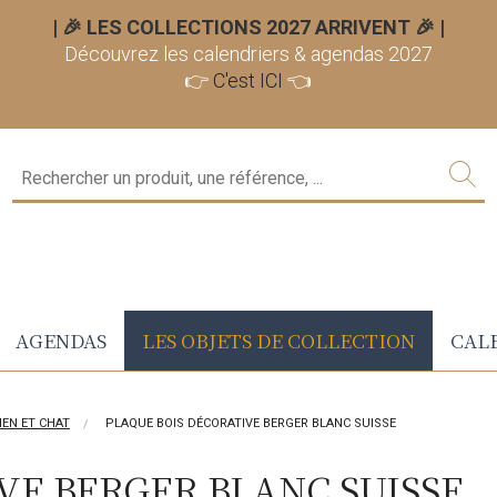
| 🎉 LES COLLECTIONS 2027 ARRIVENT 🎉
|
Découvrez les calendriers & agendas 2027
👉
C'est ICI
👈
AGENDAS
LES OBJETS DE COLLECTION
CALE
IEN ET CHAT
PLAQUE BOIS DÉCORATIVE BERGER BLANC SUISSE
VE BERGER BLANC SUISSE