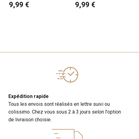
American Staff fauve
Staffordshire Terrier
9,99 €
9,99 €
American
Expédition rapide
Tous les envois sont réalisés en lettre suivi ou
colissimo. Chez vous sous 2 à 3 jours selon l'option
de livraison choisie.