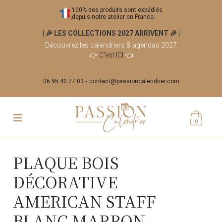
100% des produits sont expédiés
depuis notre atelier en France.
| 🎉 LES COLLECTIONS 2027 ARRIVENT 🎉
|
Découvrez les calendriers & agendas 2027
👉
C'est ICI
👈
06 95 40 77 03
contact@passioncalendrier.com
0
PLAQUE BOIS
DÉCORATIVE
AMERICAN STAFF
BLANC MARRON