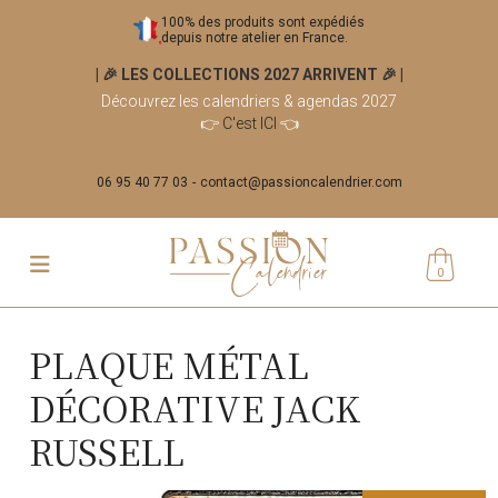
100% des produits sont expédiés
depuis notre atelier en France.
| 🎉 LES COLLECTIONS 2027 ARRIVENT 🎉
|
Découvrez les calendriers & agendas 2027
👉
C'est ICI
👈
06 95 40 77 03
contact@passioncalendrier.com
0
PLAQUE MÉTAL
DÉCORATIVE JACK
RUSSELL