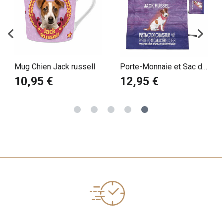
Mug Chien Jack russell
Porte-Monnaie et Sac de
Courses Pliable Jack
10,95 €
12,95 €
Russell