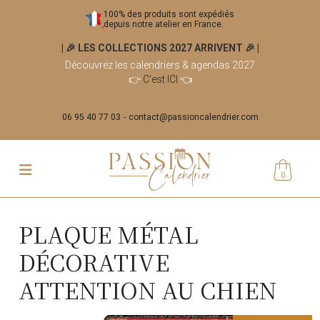
100% des produits sont expédiés
depuis notre atelier en France.
| 🎉 LES COLLECTIONS 2027 ARRIVENT 🎉
|
Découvrez les calendriers & agendas 2027
👉
C'est ICI
👈
06 95 40 77 03
contact@passioncalendrier.com
0
PLAQUE MÉTAL
DÉCORATIVE
ATTENTION AU CHIEN