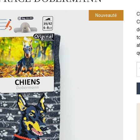
C
Nouveauté
C
d
t
a
q