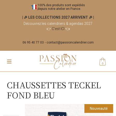
100% des produits sont expédiés
depuis notre atelier en France.
| 🎉 LES COLLECTIONS 2027 ARRIVENT 🎉
|
Découvrez les calendriers & agendas 2027
👉
C'est ICI
👈
06 95 40 77 03
contact@passioncalendrier.com
0
CHAUSSETTES TECKEL
FOND BLEU
Nouveauté