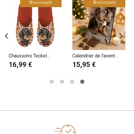
Nouveauté
Nouveauté
Chaussons Teckel
Calendrier de l'avent
médaillé
Teckel Poil Lisse
16,99 €
15,95 €
Arlequin personnalisé
avec votre message