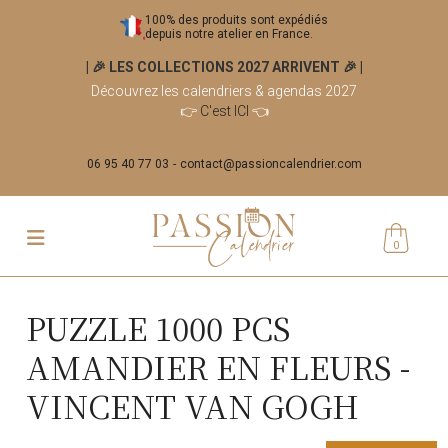
100% des produits sont expédiés
depuis notre atelier en France.
| 🎉 LES COLLECTIONS 2027 ARRIVENT 🎉
|
Découvrez les calendriers & agendas 2027
👉
C'est ICI
👈
06 95 40 77 03
contact@passioncalendrier.com
0
PUZZLE 1000 PCS
AMANDIER EN FLEURS -
VINCENT VAN GOGH