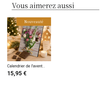
Vous aimerez aussi
Nouveauté
Calendrier de l'avent
Bouquet de Fleurs sur
15,95 €
bois personnalisé avec
votre message