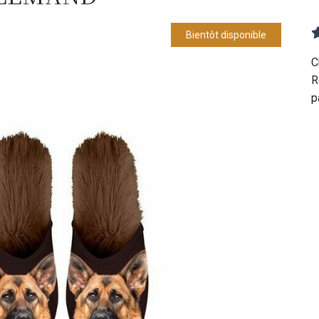
Bientôt disponible
C
R
p