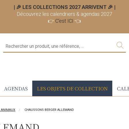
| 🎉 LES COLLECTIONS 2027 ARRIVENT 🎉
|
Découvrez les calendriers & agendas 2027
👉
C'est ICI
👈
AGENDAS
LES OBJETS DE COLLECTION
CALE
S ANIMAUX
CHAUSSONS BERGER ALLEMAND
LLEMAND