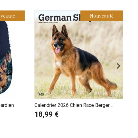
veauté
Nouveauté
Lo
A
1
ardien
Calendrier 2026 Chien Race Berger
Allemand
18,99 €