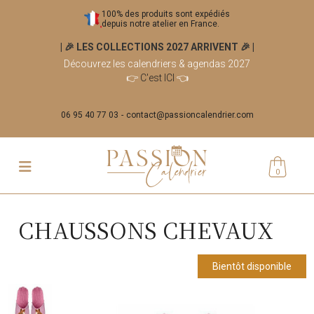
100% des produits sont expédiés
depuis notre atelier en France.
| 🎉 LES COLLECTIONS 2027 ARRIVENT 🎉
|
Découvrez les calendriers & agendas 2027
👉
C'est ICI
👈
06 95 40 77 03
contact@passioncalendrier.com
0
CHAUSSONS CHEVAUX
Bientôt disponible