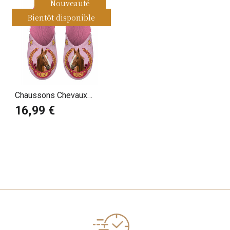
Nouveauté
Bientôt disponible
Chaussons Chevaux
médaillé
16,99 €