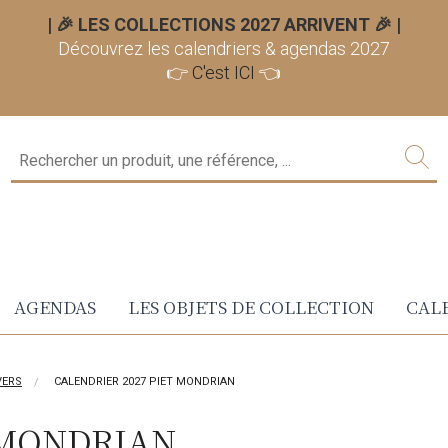
| 🎉 LES COLLECTIONS 2027 ARRIVENT 🎉
|
Découvrez les calendriers & agendas 2027
👉
C'est ICI
👈
AGENDAS
LES OBJETS DE COLLECTION
CALE
VERS
CALENDRIER 2027 PIET MONDRIAN
 MONDRIAN