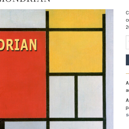
C
c
2
A
a
A
p
s