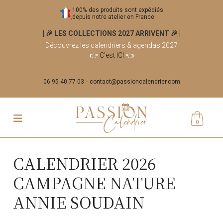
100% des produits sont expédiés
depuis notre atelier en France.
| 🎉 LES COLLECTIONS 2027 ARRIVENT 🎉
|
Découvrez les calendriers & agendas 2027
👉
C'est ICI
👈
06 95 40 77 03
contact@passioncalendrier.com
0
CALENDRIER 2026
CAMPAGNE NATURE
ANNIE SOUDAIN