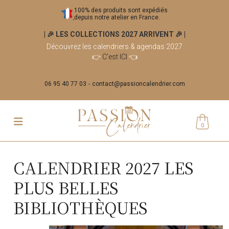
100% des produits sont expédiés
depuis notre atelier en France.
| 🎉 LES COLLECTIONS 2027 ARRIVENT 🎉
|
Découvrez les calendriers & agendas 2027
👉
C'est ICI
👈
06 95 40 77 03
contact@passioncalendrier.com
0
CALENDRIER 2027 LES
PLUS BELLES
BIBLIOTHÈQUES