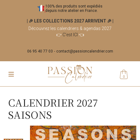
100% des produits sont expédiés
depuis notre atelier en France.
| 🎉 LES COLLECTIONS 2027 ARRIVENT 🎉
|
Découvrez les calendriers & agendas 2027
👉
C'est ICI
👈
06 95 40 77 03
contact@passioncalendrier.com
0
CALENDRIER 2027
SAISONS