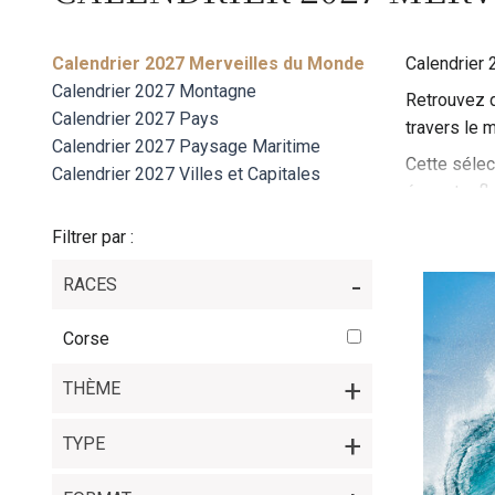
Calendrier 2027 Merveilles du Monde
Calendrier
Calendrier 2027 Montagne
Retrouvez d
Calendrier 2027 Pays
travers le
Calendrier 2027 Paysage Maritime
Cette sélec
Calendrier 2027 Villes et Capitales
époustoufla
naturelle. 
Filtrer par :
nature.
Les premier
RACES
Australie o
Corse
invitation à
Les mois su
THÈME
Muraille de
sont immort
TYPE
Enfin, des 
représentant