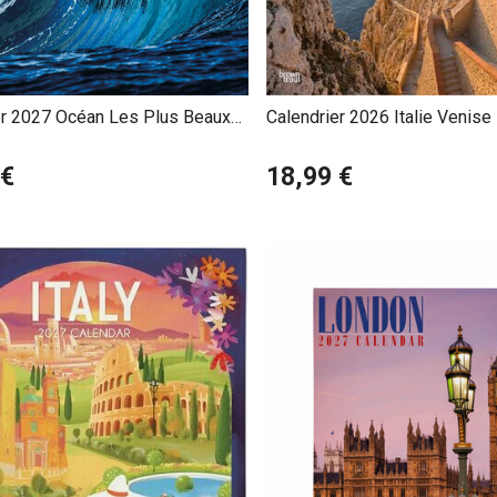
iers sont parfaits pour les passionnés de voyages, d’histoire et
tion.
er 2027 Océan Les Plus Beaux
Calendrier 2026 Italie Venis
s Marins du Monde
Côme
 €
18,99 €