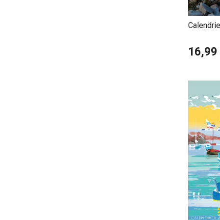
Calendri
Poster O
16,99