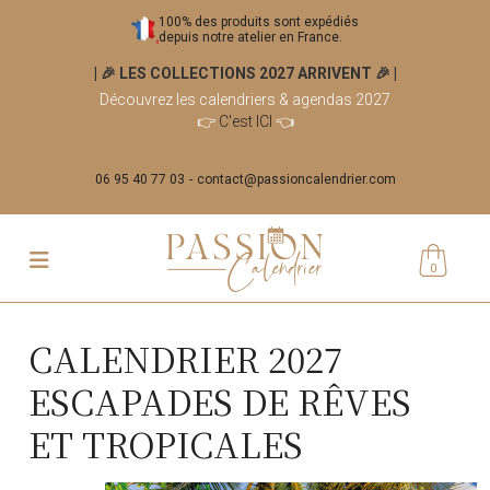
100% des produits sont expédiés
depuis notre atelier en France.
| 🎉 LES COLLECTIONS 2027 ARRIVENT 🎉
|
Découvrez les calendriers & agendas 2027
👉
C'est ICI
👈
06 95 40 77 03
contact@passioncalendrier.com
0
CALENDRIER 2027
ESCAPADES DE RÊVES
ET TROPICALES