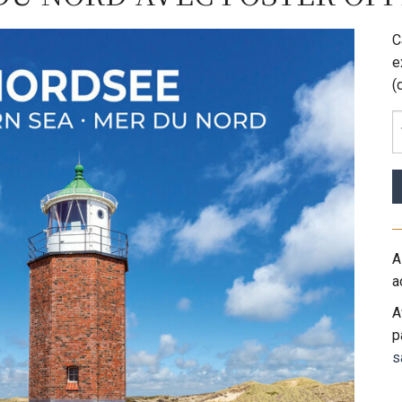
C
e
(
A
a
A
p
s