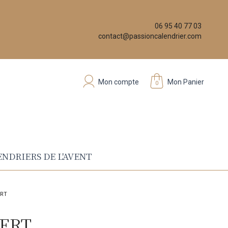
06 95 40 77 03
contact@passioncalendrier.com
Mon compte
Mon Panier
0
NDRIERS DE L'AVENT
ERT
FERT