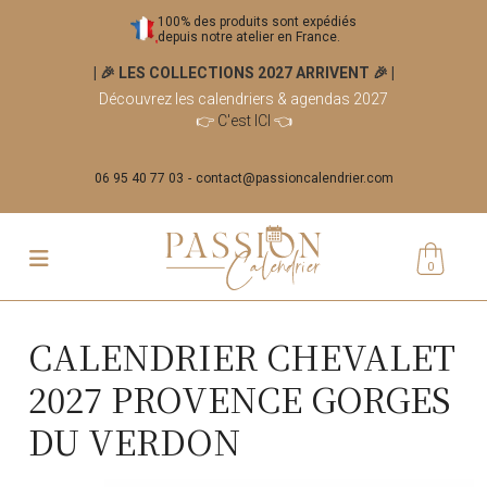
100% des produits sont expédiés
depuis notre atelier en France.
| 🎉 LES COLLECTIONS 2027 ARRIVENT 🎉
|
Découvrez les calendriers & agendas 2027
👉
C'est ICI
👈
06 95 40 77 03
contact@passioncalendrier.com
0
CALENDRIER CHEVALET
2027 PROVENCE GORGES
DU VERDON