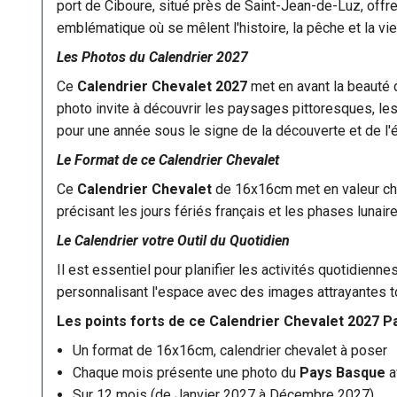
port de Ciboure, situé près de Saint-Jean-de-Luz, offr
emblématique où se mêlent l'histoire, la pêche et la vi
Les Photos du Calendrier 2027
Ce
Calendrier Chevalet 2027
met en avant la beauté
photo invite à découvrir les paysages pittoresques, l
pour une année sous le signe de la découverte et de l'
Le Format de ce Calendrier Chevalet
Ce
Calendrier Chevalet
de 16x16cm met en valeur ch
précisant les jours fériés français et les phases lunaires
Le Calendrier votre Outil du Quotidien
Il est essentiel pour planifier les activités quotidienn
personnalisant l'espace avec des images attrayantes to
Les points forts de ce Calendrier Chevalet 2027 P
Un format de 16x16cm, calendrier chevalet à poser
Chaque mois présente une photo du
Pays Basque
a
Sur 12 mois (de Janvier 2027 à Décembre 2027)