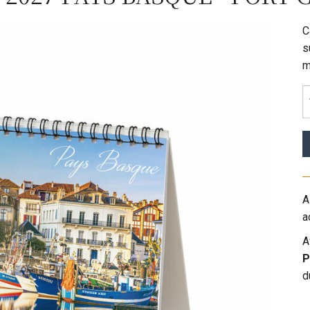
C
s
m
A
a
A
P
d