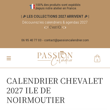
100% des produits sont expédiés
depuis notre atelier en France.
| 🎉 LES COLLECTIONS 2027 ARRIVENT 🎉
|
Découvrez les calendriers & agendas 2027
👉
C'est ICI
👈
06 95 40 77 03
contact@passioncalendrier.com
0
CALENDRIER CHEVALET
2027 ILE DE
NOIRMOUTIER