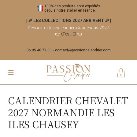
100% des produits sont expédiés
depuis notre atelier en France.
| 🎉 LES COLLECTIONS 2027 ARRIVENT 🎉
|
Découvrez les calendriers & agendas 2027
👉
C'est ICI
👈
06 95 40 77 03
contact@passioncalendrier.com
0
CALENDRIER CHEVALET
2027 NORMANDIE LES
ILES CHAUSEY