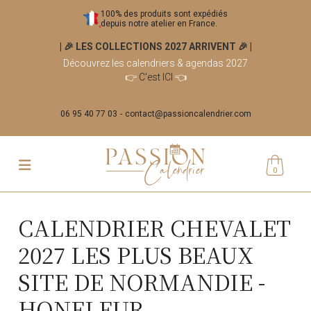
100% des produits sont expédiés
depuis notre atelier en France.
| 🎉 LES COLLECTIONS 2027 ARRIVENT 🎉
|
Découvrez les calendriers & agendas 2027
👉
C'est ICI
👈
06 95 40 77 03
contact@passioncalendrier.com
0
CALENDRIER CHEVALET
2027 LES PLUS BEAUX
SITE DE NORMANDIE -
HONFLEUR