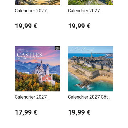
Calendrier 2027
Calendrier 2027
Charente Maritime l'Ile
Charente Maritime
de Ré par Philippe
19,99 €
Roses Trémières
19,99 €
Deschamps
Calendrier 2027
Calendrier 2027 Côte
Châteaux Autour du
d'Emeraude
Monde
17,99 €
19,99 €