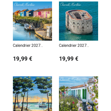
Calendrier 2027
Calendrier 2027
Charente Maritime
Charente Maritime
Chenal Ostréicole
19,99 €
Fort Boyard
19,99 €