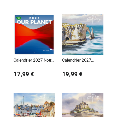
Calendrier 2027 Notre
Calendrier 2027
Planète et ses
Pascal Benoit
Beautés
17,99 €
Normandie Etretat
19,99 €