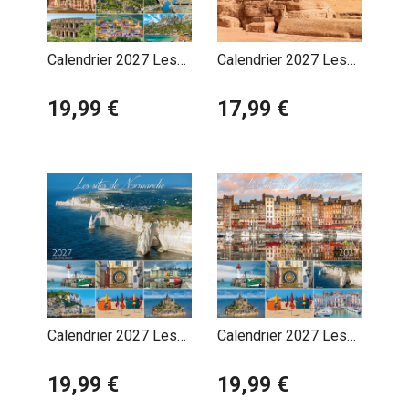
Calendrier 2027 Les
Calendrier 2027 Les
Plus beaux Sites de
plus Belles
Provence
19,99 €
Merveilles du Monde
17,99 €
Calendrier 2027 Les
Calendrier 2027 Les
Sites de Normandie
Sites de Normandie
Falaises Etretat
19,99 €
Honfleur
19,99 €