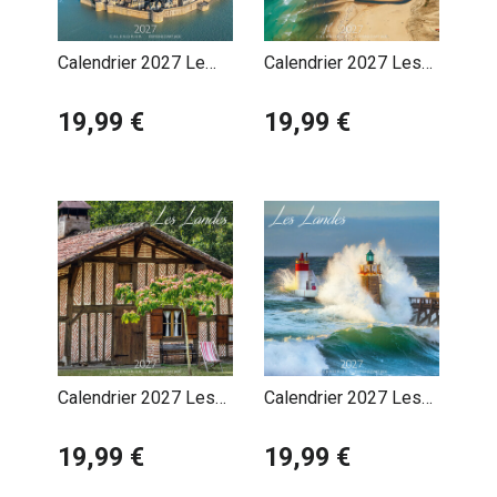
Calendrier 2027 Le
Calendrier 2027 Les
Mont Saint Michel
Landes Courant
19,99 €
d'Huchet
19,99 €
Calendrier 2027 Les
Calendrier 2027 Les
Landes Maison
Landes Plage
Landaise
19,99 €
19,99 €