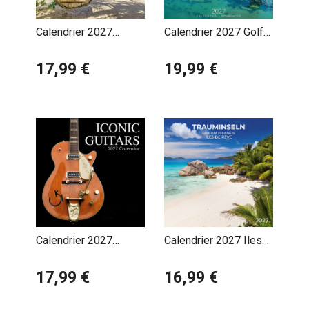
Calendrier 2027
Calendrier 2027 Golfe
Escapades de Rêves
du Morbihan
et Tropicales
17,99 €
19,99 €
Calendrier 2027
Calendrier 2027 Iles
Guitares Iconiques
de Rêve avec Poster
Instrument
17,99 €
Offert
16,99 €