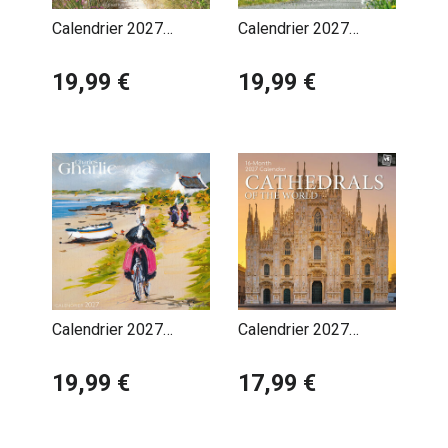
Calendrier 2027
Calendrier 2027
Bretagne Côte
Bretagne Maison
Atlantique
19,99 €
Fleurie
19,99 €
Calendrier 2027
Calendrier 2027
Bretagne par Charles
Cathédrales du
Gharlic
19,99 €
Monde
17,99 €