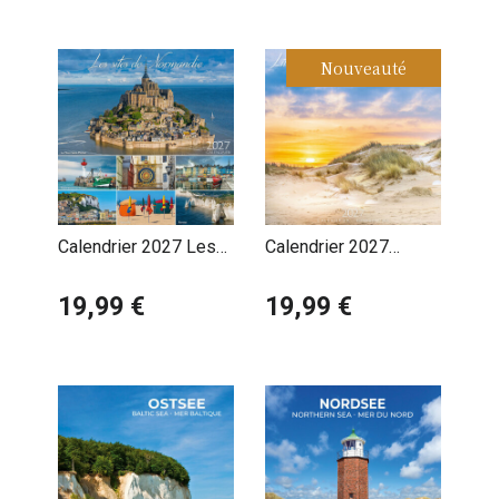
Nouveauté
Calendrier 2027 Les
Calendrier 2027
Sites de Normandie
Littoral des Hauts de
Le Mont Saint Michel
19,99 €
France
19,99 €