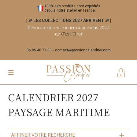
100% des produits sont expédiés
depuis notre atelier en France.
| 🎉 LES COLLECTIONS 2027 ARRIVENT 🎉
|
Découvrez les calendriers & agendas 2027
👉
C'est ICI
👈
06 95 40 77 03
contact@passioncalendrier.com
0
CALENDRIER 2027
PAYSAGE MARITIME
AFFINER VOTRE RECHERCHE