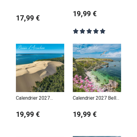
Merveilles d'un
Balade à la Plage -
Continent
Pauline Launay
19,99 €
17,99 €
Calendrier 2027
Calendrier 2027 Belle
Bassin d'Arcachon
Ile en Mer
Dune du Pilat
19,99 €
19,99 €