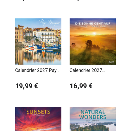
Calendrier 2027 Pays
Calendrier 2027
Basque Port Ciboure
Paysage Soleil Levant
19,99 €
avec Poster Offert
16,99 €