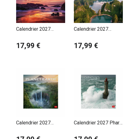
Calendrier 2027
Calendrier 2027
Paysages Coucher de
Paysages Merveilleux
Soleil
17,99 €
Naturels
17,99 €
Calendrier 2027
Calendrier 2027 Phare
Paysages Sauvages
Maritime