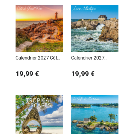
Calendrier 2027 Côte
Calendrier 2027
de Granit Rose
Département Loire
19,99 €
Atlantique
19,99 €