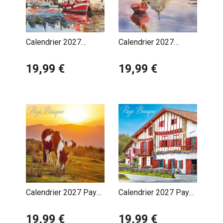
Calendrier 2027
Calendrier 2027
Pascal Benoit
Pascal Benoit
Normandie Honfleur
19,99 €
Normandie Mont Saint
19,99 €
Michel
Calendrier 2027 Pays
Calendrier 2027 Pays
Basque Cheval Pottok
Basque Maison
19,99 €
19,99 €