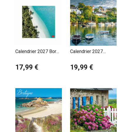
Calendrier 2027 Bord
Calendrier 2027
de Mer Océan
Bretagne Bateaux
17,99 €
Ports
19,99 €