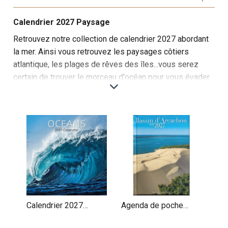
Calendrier 2027 Paysage
Retrouvez notre collection de calendrier 2027 abordant
la mer. Ainsi vous retrouvez les paysages côtiers
atlantique, les plages de rêves des îles...vous serez
certain de trouver le morceau d'océan pour vous évader
en 2027 !
Cette sélection de calendriers muraux sur les paysages
maritimes offre une immersion dans la beauté infinie
des océans, plages, côtes et horizons marins. Chaque
mois, vous serez transporté vers des lieux enchâssés
entre mer et ciel, où la tranquillité, la puissance de l’eau
et la richesse des paysages se rencontrent.
Les premiers mois vous emmènent vers des plages de
sable fin, des lagons turquoise des Caraïbes aux côtes
Calendrier 2027
Agenda de poche
sauvages de la Bretagne, mettant en valeur des eaux
Océan Les Plus
Bassin d'Arcachon
cristallines et des vues imprenables. Les images