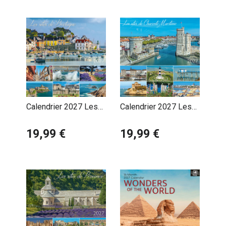
Calendrier 2027 Les
Calendrier 2027 Les
plus beaux sites de
Plus Beaux Sites de
Bretagne
19,99 €
Charente Maritime
19,99 €