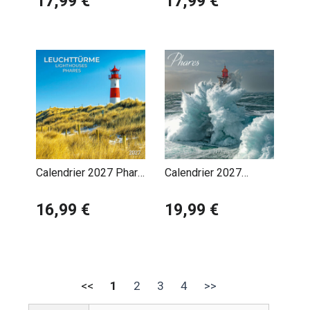
17,99 €
17,99 €
Calendrier 2027 Phare
Calendrier 2027
Maritime avec Poster
Phares Atlantique
Offert
16,99 €
19,99 €
<<
1
2
3
4
>>