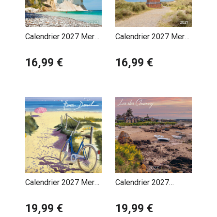
Calendrier 2027 Mer
Calendrier 2027 Mer
Baltique avec Poster
du Nord avec Poster
Offert
16,99 €
Offert
16,99 €
Calendrier 2027 Mer
Calendrier 2027
Henri Deuil
Normandie Les Iles
19,99 €
Chausey
19,99 €