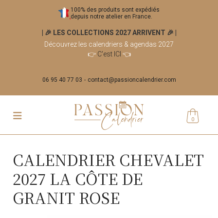
100% des produits sont expédiés
depuis notre atelier en France.
| 🎉 LES COLLECTIONS 2027 ARRIVENT 🎉
|
Découvrez les calendriers & agendas 2027
👉
C'est ICI
👈
06 95 40 77 03
contact@passioncalendrier.com
0
CALENDRIER CHEVALET
2027 LA CÔTE DE
GRANIT ROSE