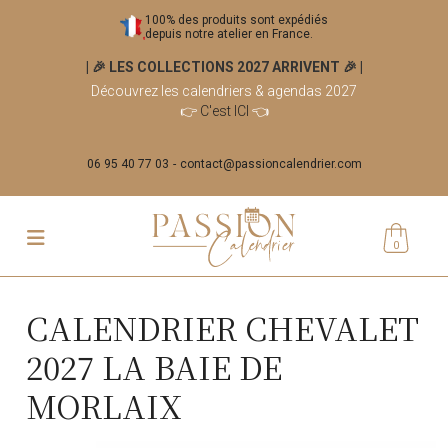
100% des produits sont expédiés
depuis notre atelier en France.
| 🎉 LES COLLECTIONS 2027 ARRIVENT 🎉
|
Découvrez les calendriers & agendas 2027
👉
C'est ICI
👈
06 95 40 77 03
contact@passioncalendrier.com
0
CALENDRIER CHEVALET
2027 LA BAIE DE
MORLAIX