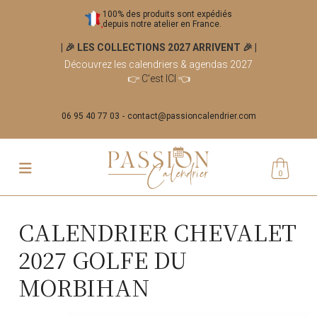
100% des produits sont expédiés
depuis notre atelier en France.
| 🎉 LES COLLECTIONS 2027 ARRIVENT 🎉
|
Découvrez les calendriers & agendas 2027
👉
C'est ICI
👈
06 95 40 77 03
contact@passioncalendrier.com
0
CALENDRIER CHEVALET
2027 GOLFE DU
MORBIHAN