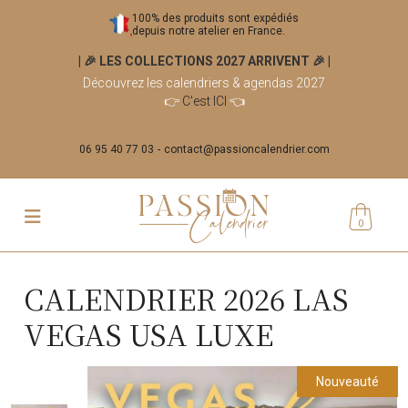
100% des produits sont expédiés
depuis notre atelier en France.
| 🎉 LES COLLECTIONS 2027 ARRIVENT 🎉
|
Découvrez les calendriers & agendas 2027
👉
C'est ICI
👈
06 95 40 77 03
contact@passioncalendrier.com
0
CALENDRIER 2026 LAS
VEGAS USA LUXE
Nouveauté