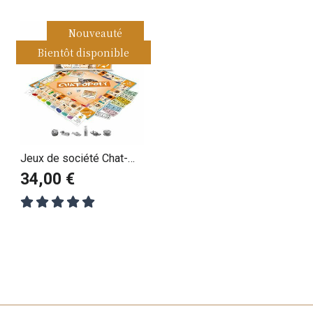
Nouveauté
Bientôt disponible
Jeux de société Chat-
Opoly
34,00 €