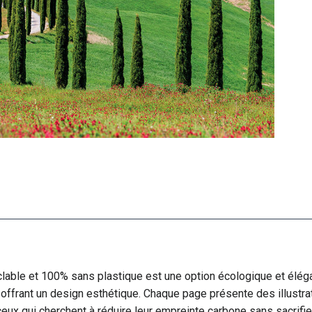
lable et 100% sans plastique est une option écologique et élégan
 offrant un design esthétique. Chaque page présente des illustra
eux qui cherchent à réduire leur empreinte carbone sans sacrifier 