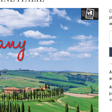
C
p
a
A
a
A
p
s