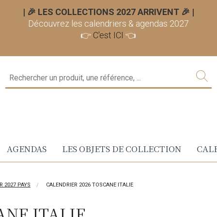
| 🎉 LES COLLECTIONS 2027 ARRIVENT 🎉
|
Découvrez les calendriers & agendas 2027
👉
C'est ICI
👈
AGENDAS
LES OBJETS DE COLLECTION
CALE
R 2027 PAYS
CALENDRIER 2026 TOSCANE ITALIE
ANE ITALIE