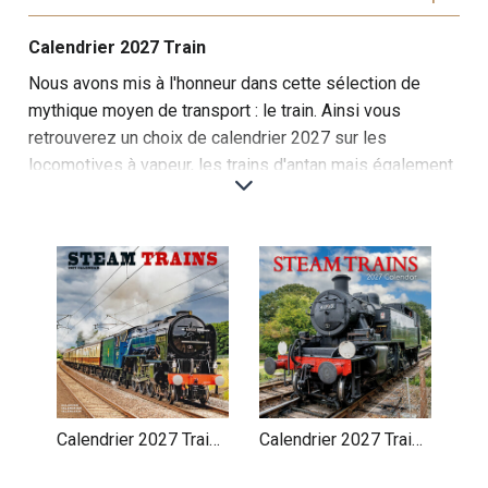
Calendrier 2027 Train
Nous avons mis à l'honneur dans cette sélection de
mythique moyen de transport : le train. Ainsi vous
retrouverez un choix de calendrier 2027 sur les
locomotives à vapeur, les trains d'antan mais également
sur les trains moderne...suivez le rail!
Cette sélection de calendriers muraux sur les trains au
fil du temps plonge les passionnés de chemin de fer
dans l’histoire fascinante de l’industrie ferroviaire.
Chaque mois, un voyage visuel à travers l’évolution des
trains, de la vapeur aux trains à grande vitesse
modernes.
Les premiers mois sont consacrés aux trains à vapeur,
symboles de l’ère industrielle, avec des images
Calendrier 2027 Train
Calendrier 2027 Train
emblématiques de locomotives puissantes comme la
à Vapeur
à Vapeur Rétro
"Flying Scotsman" ou la "Mallard". Ces trains,