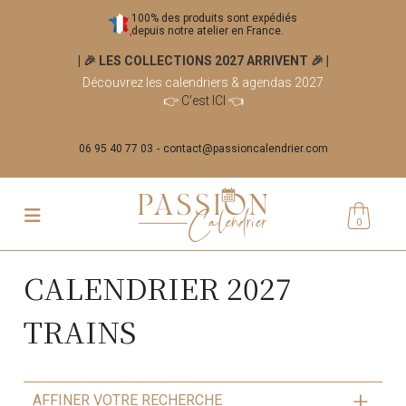
100% des produits sont expédiés
depuis notre atelier en France.
| 🎉 LES COLLECTIONS 2027 ARRIVENT 🎉
|
Découvrez les calendriers & agendas 2027
👉
C'est ICI
👈
06 95 40 77 03
contact@passioncalendrier.com
0
CALENDRIER 2027
TRAINS
AFFINER VOTRE RECHERCHE