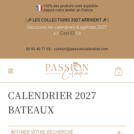
100% des produits sont expédiés
depuis notre atelier en France.
| 🎉 LES COLLECTIONS 2027 ARRIVENT 🎉
|
Découvrez les calendriers & agendas 2027
👉
C'est ICI
👈
06 95 40 77 03
contact@passioncalendrier.com
0
CALENDRIER 2027
BATEAUX
AFFINER VOTRE RECHERCHE