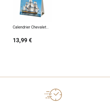
Calendrier Chevalet
2027 Frégate
L'hermione
13,99 €