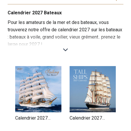
Calendrier 2027 Bateaux
Pour les amateurs de la mer et des bateaux, vous
trouverez notre offre de calendrier 2027 sur les bateaux
: bateaux à voile, grand voilier, vieux grément.. prenez le
large pour 2027 !
Cette sélection de calendriers muraux sur les bateaux
au fil des époques est un véritable hommage à l'histoire
fascinante de la navigation. Chaque mois, vous
découvrirez l’évolution des bateaux, des premiers
vaisseaux en bois aux navires modernes, capturant les
moments clés de l’histoire maritime.
Les premiers mois plongent dans l’époque des
explorateurs, avec des images de caravelles et de
galères, voguant sur les océans à la recherche de
Calendrier 2027
Calendrier 2027
nouveaux mondes. Ces vaisseaux, symboles d'aventure
Bateaux Grand Voilier
Bateaux Grands
et de découvertes, sont représentés dans des scènes