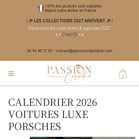
100% des produits sont expédiés
depuis notre atelier en France.
| 🎉 LES COLLECTIONS 2027 ARRIVENT 🎉
|
Découvrez les calendriers & agendas 2027
👉
C'est ICI
👈
06 95 40 77 03
contact@passioncalendrier.com
0
CALENDRIER 2026
VOITURES LUXE
PORSCHES