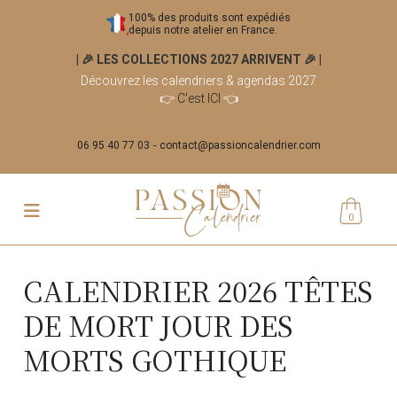
100% des produits sont expédiés
depuis notre atelier en France.
| 🎉 LES COLLECTIONS 2027 ARRIVENT 🎉
|
Découvrez les calendriers & agendas 2027
👉
C'est ICI
👈
06 95 40 77 03
contact@passioncalendrier.com
0
CALENDRIER 2026 TÊTES
DE MORT JOUR DES
MORTS GOTHIQUE