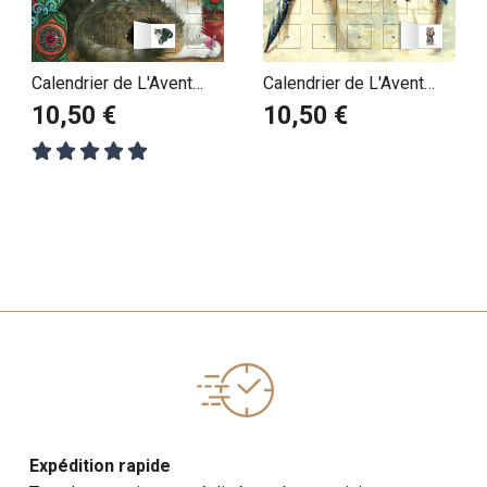
Calendrier de L'Avent
Calendrier de L'Avent
thème Chat - Ivory
Bonhomme de neige
10,50 €
10,50 €
Expédition rapide