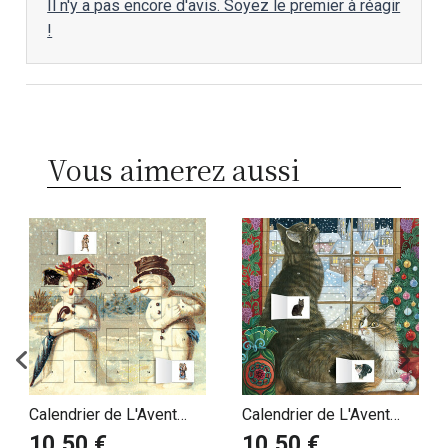
Il n'y a pas encore d'avis. Soyez le premier à réagir
!
Vous aimerez aussi
Calendrier de L'Avent
Calendrier de L'Avent
Bonhomme de neige
thème Chat - Ivory
10,50 €
10,50 €