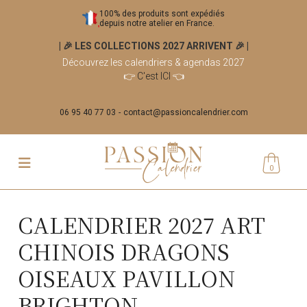
100% des produits sont expédiés
depuis notre atelier en France.
| 🎉 LES COLLECTIONS 2027 ARRIVENT 🎉
|
Découvrez les calendriers & agendas 2027
👉
C'est ICI
👈
06 95 40 77 03
contact@passioncalendrier.com
0
CALENDRIER 2027 ART
CHINOIS DRAGONS
OISEAUX PAVILLON
BRIGHTON