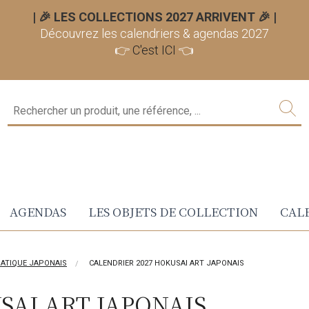
| 🎉 LES COLLECTIONS 2027 ARRIVENT 🎉
|
Découvrez les calendriers & agendas 2027
👉
C'est ICI
👈
AGENDAS
LES OBJETS DE COLLECTION
CALE
IATIQUE JAPONAIS
CALENDRIER 2027 HOKUSAI ART JAPONAIS
SAI ART JAPONAIS