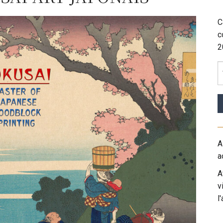
C
c
2
A
a
A
v
l