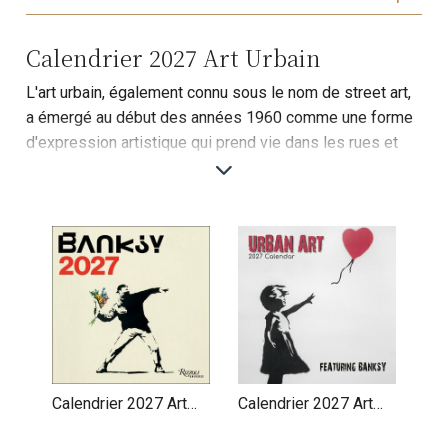
Calendrier 2027 Art Urbain
L'art urbain, également connu sous le nom de street art,
a émergé au début des années 1960 comme une forme
d'expression artistique qui prend vie dans les rues et
les espaces publics. Cet art dynamique et souvent
éphémère reflète la culture contemporaine et aborde
des thèmes sociaux, politiques et économiques avec
une créativité sans limites. Découvrez notre sélection
de calendriers 2027 consacrés à l'art urbain, mettant en
lumière des œuvres d'artistes emblématiques tels que
Banksy, ce mystique artiste anglais dont les créations
intriguent et inspirent à travers le monde. Plongez dans
l'univers vibrant et provocateur de l'art urbain tout au
long de l'année 2027 avec nos calendriers uniques.
Calendrier 2027 Art
Calendrier 2027 Art
Banksy Graffiti
Urbain Banksy Graffiti