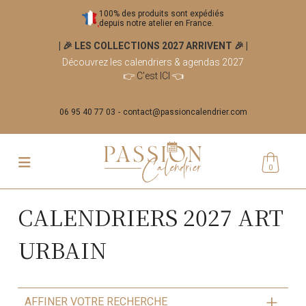
100% des produits sont expédiés
depuis notre atelier en France.
| 🎉 LES COLLECTIONS 2027 ARRIVENT 🎉
|
Découvrez les calendriers & agendas 2027
👉
C'est ICI
👈
06 95 40 77 03
contact@passioncalendrier.com
0
CALENDRIERS 2027 ART
URBAIN
AFFINER VOTRE RECHERCHE