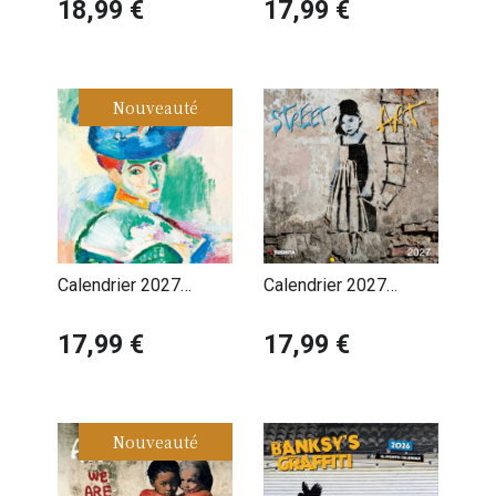
18,99 €
17,99 €
Nouveauté
Calendrier 2027
Calendrier 2027
Artiste Peintre Henri
Street Art
Matisse
17,99 €
17,99 €
Nouveauté