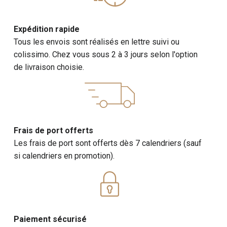
Exemples de photos
: "Girl with Balloon", "There Is
Always Hope", "Rage, the Flower Thrower".
Expédition rapide
Informations supplémentaires
: Des anecdotes sur
Tous les envois sont réalisés en lettre suivi ou
l'apparition des œuvres de Banksy, des explications
colissimo. Chez vous sous 2 à 3 jours selon l'option
sur les messages cachés dans ses créations, et des
de livraison choisie.
détails sur l'impact de son art sur la société et la
culture pop.
Calendriers 2027 : Les Pionniers de l'Art
Frais de port offerts
Urbain
Les frais de port sont offerts dès 7 calendriers (sauf
Calendrier Jean-Michel Basquiat : De la Rue
si calendriers en promotion).
aux Galeries
Jean-Michel Basquiat, un autre pilier de l'art urbain, a
commencé sa carrière dans les rues de New York avant
de devenir une figure emblématique de l'art
Paiement sécurisé
contemporain. Ses œuvres, caractérisées par des