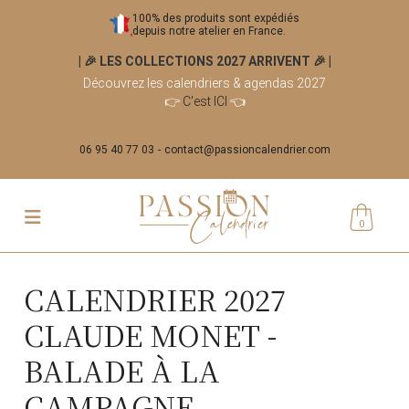
100% des produits sont expédiés
depuis notre atelier en France.
| 🎉 LES COLLECTIONS 2027 ARRIVENT 🎉
|
Découvrez les calendriers & agendas 2027
👉
C'est ICI
👈
06 95 40 77 03
contact@passioncalendrier.com
0
CALENDRIER 2027
CLAUDE MONET -
BALADE À LA
CAMPAGNE