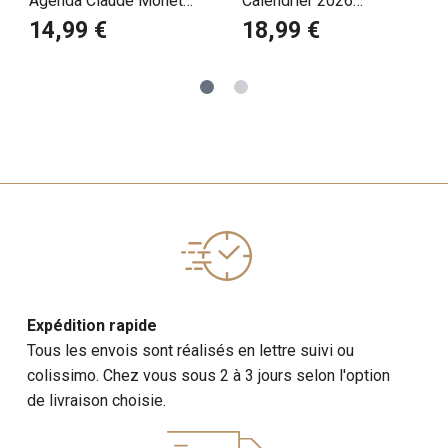
Agenda Claude Monet
Calendrier 2026
2026
Collection de Nymphéas
14,99 €
18,99 €
de Claude Monet
Expédition rapide
Tous les envois sont réalisés en lettre suivi ou
colissimo. Chez vous sous 2 à 3 jours selon l'option
de livraison choisie.