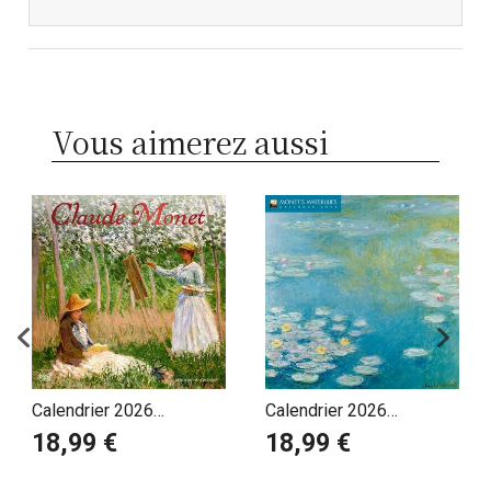
Vous aimerez aussi
Calendrier 2026
Calendrier 2026
Impressionniste Claude
Collection de Nymphéas
18,99 €
18,99 €
Monet
de Claude Monet