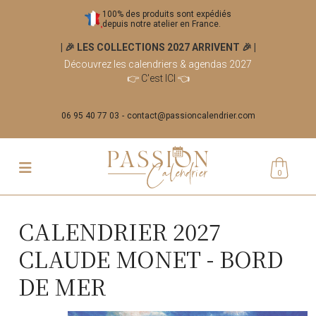
100% des produits sont expédiés
depuis notre atelier en France.
| 🎉 LES COLLECTIONS 2027 ARRIVENT 🎉
|
Découvrez les calendriers & agendas 2027
👉
C'est ICI
👈
06 95 40 77 03
contact@passioncalendrier.com
0
CALENDRIER 2027
CLAUDE MONET - BORD
DE MER