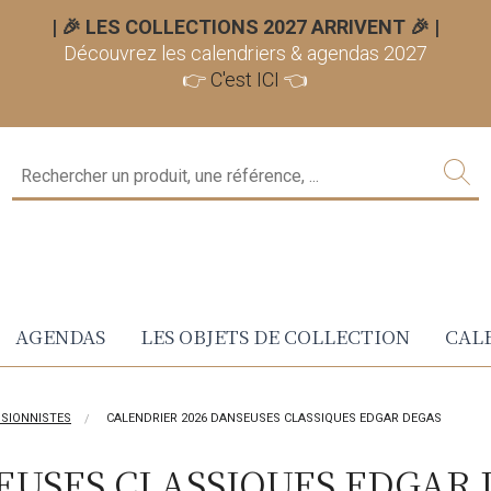
| 🎉 LES COLLECTIONS 2027 ARRIVENT 🎉
|
Découvrez les calendriers & agendas 2027
👉
C'est ICI
👈
AGENDAS
LES OBJETS DE COLLECTION
CALE
SSIONNISTES
CALENDRIER 2026 DANSEUSES CLASSIQUES EDGAR DEGAS
EUSES CLASSIQUES EDGAR