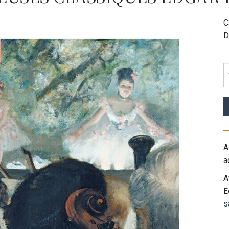
C
D
A
a
A
E
s