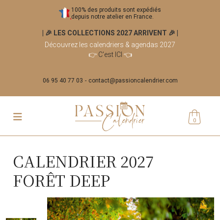
100% des produits sont expédiés
depuis notre atelier en France.
| 🎉 LES COLLECTIONS 2027 ARRIVENT 🎉
|
Découvrez les calendriers & agendas 2027
👉
C'est ICI
👈
06 95 40 77 03
contact@passioncalendrier.com
0
CALENDRIER 2027
FORÊT DEEP