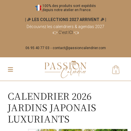
100% des produits sont expédiés
depuis notre atelier en France.
| 🎉 LES COLLECTIONS 2027 ARRIVENT 🎉
|
Découvrez les calendriers & agendas 2027
👉
C'est ICI
👈
06 95 40 77 03
contact@passioncalendrier.com
0
CALENDRIER 2026
JARDINS JAPONAIS
LUXURIANTS