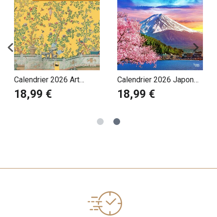
Calendrier 2026 Art
Calendrier 2026 Japon
Chinois Dragons Oiseaux
Tokyo Asie
18,99 €
18,99 €
Pavillon Brighton