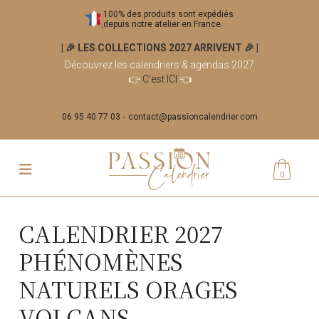
100% des produits sont expédiés
depuis notre atelier en France.
| 🎉 LES COLLECTIONS 2027 ARRIVENT 🎉
|
Découvrez les calendriers & agendas 2027
👉
C'est ICI
👈
06 95 40 77 03
contact@passioncalendrier.com
0
CALENDRIER 2027
PHÉNOMÈNES
NATURELS ORAGES
VOLCANS