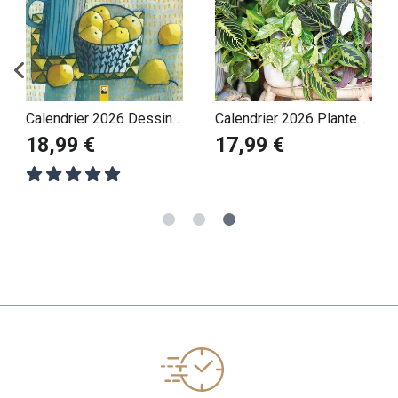
Calendrier 2026 Dessins
Calendrier 2026 Plantes
Fleurs Esté Macleod
Vertes et d'Intérieures
18,99 €
17,99 €