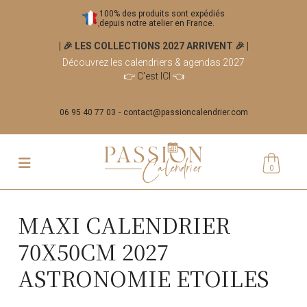
100% des produits sont expédiés
depuis notre atelier en France.
| 🎉 LES COLLECTIONS 2027 ARRIVENT 🎉
|
Découvrez les calendriers & agendas 2027
👉
C'est ICI
👈
06 95 40 77 03
contact@passioncalendrier.com
0
MAXI CALENDRIER
70X50CM 2027
ASTRONOMIE ETOILES