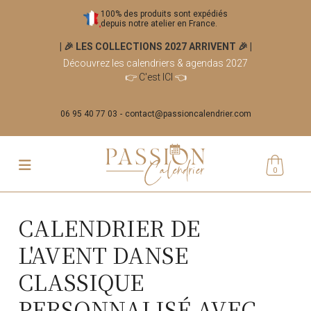
100% des produits sont expédiés
depuis notre atelier en France.
| 🎉 LES COLLECTIONS 2027 ARRIVENT 🎉
|
Découvrez les calendriers & agendas 2027
👉
C'est ICI
👈
06 95 40 77 03
contact@passioncalendrier.com
0
CALENDRIER DE
L'AVENT DANSE
CLASSIQUE
PERSONNALISÉ AVEC