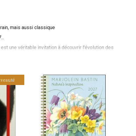
ain, mais aussi classique
..
st une véritable invitation à découvrir l'évolution des
nge dans un univers visuel riche, allant des chefs-
s, comme la Renaissance, avec des illustrations
veauté
 trouverez des reproductions de célèbres tableaux et
 XIXe siècle comme le Romantisme et le Réalisme, avec
Van Gogh. Les pages vous transportent dans des
es périodes.
ns comme l'Art Nouveau, le Cubisme ou le Pop Art, avec
 Les designs sont également contemporains, avec des