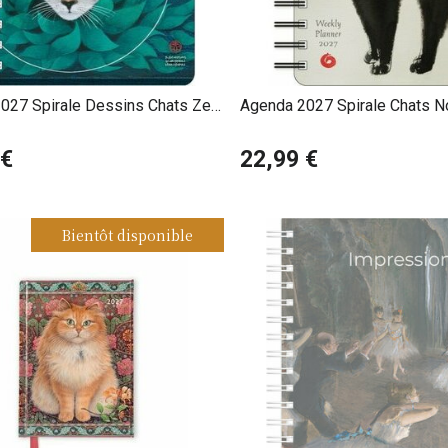
 élégantes et des mises en page épurées, alliant art et fonctionn
 sont parfaits pour les passionnés d’art, offrant chaque mois une
'organisation du quotidien et la découverte artistique, pour une e
027 Spirale Dessins Chats Zen
Agenda 2027 Spirale Chats No
 Kirsten-Honshin
Dessins
 €
22,99 €
Bientôt disponible