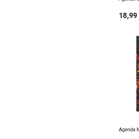
18,99
Agenda M
Mort