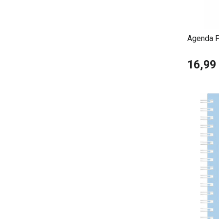
Agenda P
Chat Ivor
16,99