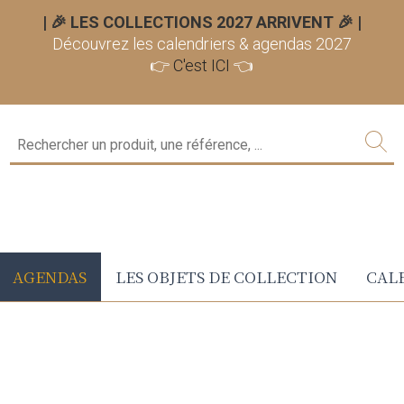
| 🎉 LES COLLECTIONS 2027 ARRIVENT 🎉
|
Découvrez les calendriers & agendas 2027
👉
C'est ICI
👈
AGENDAS
LES OBJETS DE COLLECTION
CALE