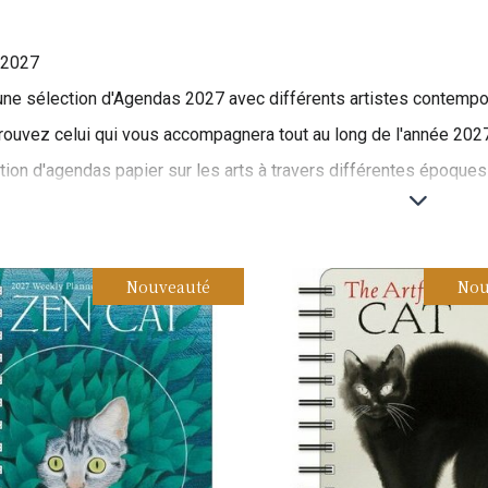
 2027
ne sélection d'Agendas 2027 avec différents artistes contempor
rouvez celui qui vous accompagnera tout au long de l'année 2027.
tion d'agendas papier sur les arts à travers différentes époques e
tistiques tout en organisant votre année. Chaque agenda vous plo
 la Renaissance aux créations contemporaines.
s mois sont dédiés aux grandes périodes artistiques classique
Nouveauté
Nou
es œuvres de Léonard de Vinci, Michel-Ange et Raphaël. Vous y
 donnant un aperçu de la grandeur de cette époque.
ivants célèbrent le Baroque, le Rococo, et les mouvements du
vibrantes et détaillées d’artistes comme Delacroix, Turner ou 
ramatiques, passionnées et parfois mélancoliques, propres à c
calendriers présentent des mouvements modernes et contemporai
de Picasso, Klimt, Warhol et d'autres artistes emblématiques.