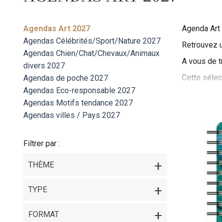
Agendas Art 2027
Agenda Art
Agendas Célébrités/Sport/Nature 2027
Retrouvez u
Agendas Chien/Chat/Chevaux/Animaux
A vous de t
divers 2027
Cette sélec
Agendas de poche 2027
courants ar
Agendas Eco-responsable 2027
d'œuvre de
Agendas Motifs tendance 2027
Agendas villes / Pays 2027
Les premier
inspirées d
Filtrer par :
sculptures,
Les mois su
THÈME
des images 
ambiances d
TYPE
Enfin, les 
des œuvres 
FORMAT