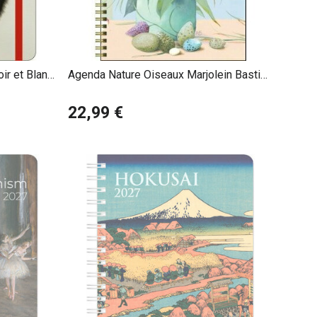
alité.
 immersion dans l’histoire visuelle de notre culture. Ils
xpérience à la fois esthétique et pratique.
ir et Blanc
Agenda Nature Oiseaux Marjolein Bastin
2027
22,99 €