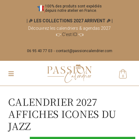
100% des produits sont expédiés
depuis notre atelier en France.
| 🎉 LES COLLECTIONS 2027 ARRIVENT 🎉
|
Découvrez les calendriers & agendas 2027
👉
C'est ICI
👈
06 95 40 77 03
contact@passioncalendrier.com
0
CALENDRIER 2027
AFFICHES ICONES DU
JAZZ