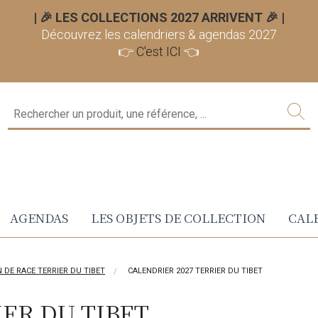
| 🎉 LES COLLECTIONS 2027 ARRIVENT 🎉
|
Découvrez les calendriers & agendas 2027
👉
C'est ICI
👈
AGENDAS
LES OBJETS DE COLLECTION
CALE
N DE RACE TERRIER DU TIBET
CALENDRIER 2027 TERRIER DU TIBET
ER DU TIBET