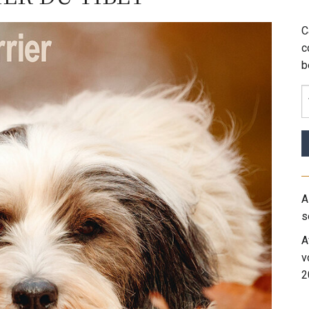
C
c
b
A
s
A
v
2