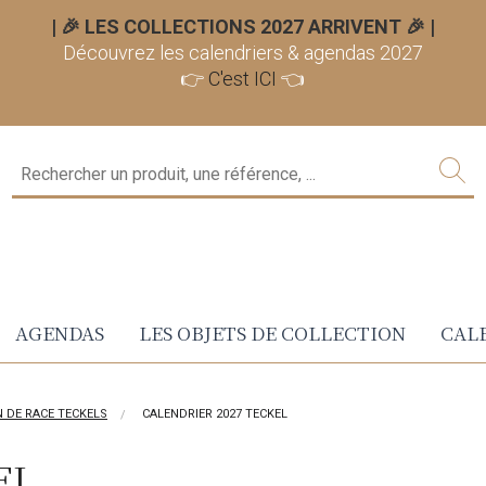
| 🎉 LES COLLECTIONS 2027 ARRIVENT 🎉
|
Découvrez les calendriers & agendas 2027
👉
C'est ICI
👈
AGENDAS
LES OBJETS DE COLLECTION
CALE
N DE RACE TECKELS
CALENDRIER 2027 TECKEL
EL