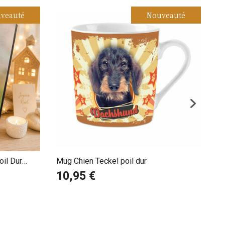
veauté
Nouveauté
oil Dur
Mug Chien Teckel poil dur
Lo
sage
10,95 €
1