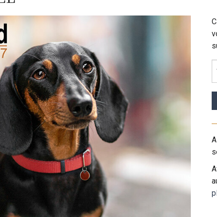
C
v
s
A
s
A
a
p