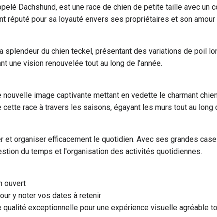
elé Dachshund, est une race de chien de petite taille avec un c
nt réputé pour sa loyauté envers ses propriétaires et son amour 
 splendeur du chien teckel, présentant des variations de poil lon
ant une vision renouvelée tout au long de l'année.
ouvelle image captivante mettant en vedette le charmant chien te
e cette race à travers les saisons, égayant les murs tout au long 
er et organiser efficacement le quotidien. Avec ses grandes cases
gestion du temps et l'organisation des activités quotidiennes.
m ouvert
ur y noter vos dates à retenir
ualité exceptionnelle pour une expérience visuelle agréable tou